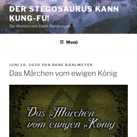
Zum
DER STEGOSAURUS KANN
Inhalt
KUNG-FU!
springen
Die Welten von Dane Rahlmeyer
Menü
VERÖFFENTLICHT
JUNI 10, 2020
VON
DANE RAHLMEYER
AM
Das Märchen vom ewigen König