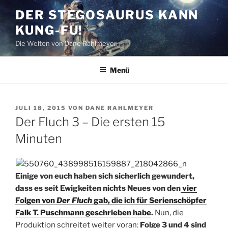
Zum
DER STEGOSAURUS KANN
Inhalt
KUNG-FU!
springen
Die Welten von Dane Rahlmeyer
Menü
VERÖFFENTLICHT
JULI 18, 2015
VON
DANE RAHLMEYER
AM
Der Fluch 3 – Die ersten 15
Minuten
Einige von euch haben sich sicherlich gewundert,
dass es seit Ewigkeiten nichts Neues von den
vier
Folgen von
Der Fluch
gab, die ich für Serienschöpfer
Falk T. Puschmann geschrieben habe
.
Nun, die
Produktion schreitet weiter voran:
Folge 3 und 4 sind