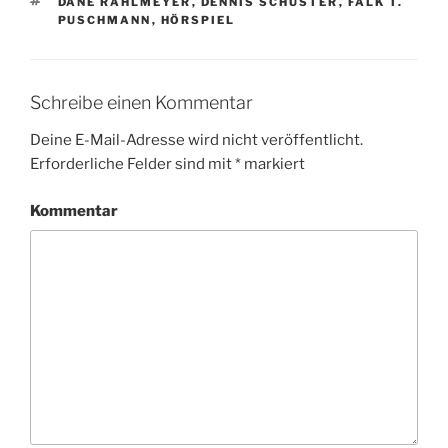
SCHLAGWÖRTER
DANE RAHLMEYER
,
DENNIS SCHUSTER
,
FALK T.
PUSCHMANN
,
HÖRSPIEL
Schreibe einen Kommentar
Deine E-Mail-Adresse wird nicht veröffentlicht.
Erforderliche Felder sind mit
*
markiert
Kommentar