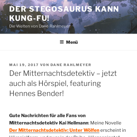
Zum
DER STEGOSAURUS KANN
Inhalt
KUNG-FU!
springen
Die Welten von Dane Rahlmeyer
Menü
VERÖFFENTLICHT
MAI 19, 2017
VON
DANE RAHLMEYER
AM
Der Mitternachtsdetektiv – jetzt
auch als Hörspiel, featuring
Hennes Bender!
Gute Nachrichten für alle Fans von
Mitternachtsdetektiv Kai Hellmann
: Meine Novelle
Der Mitternachtsdetektiv: Unter Wölfen
erscheint in