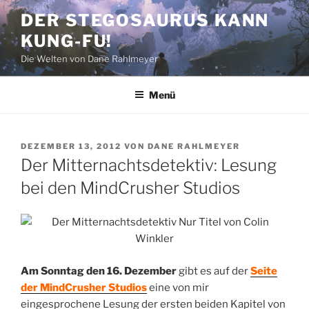
Zum
DER STEGOSAURUS KANN
Inhalt
KUNG-FU!
springen
Die Welten von Dane Rahlmeyer
Menü
VERÖFFENTLICHT
DEZEMBER 13, 2012
VON
DANE RAHLMEYER
AM
Der Mitternachtsdetektiv: Lesung
bei den MindCrusher Studios
Am Sonntag den 16. Dezember
gibt es auf der
Seite
der MindCrusher Studios
eine von mir
eingesprochene Lesung der ersten beiden Kapitel von