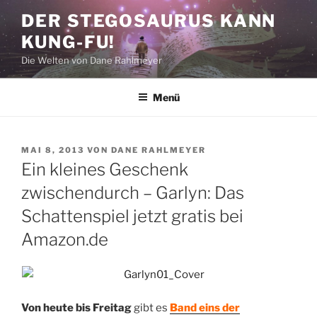
Zum
DER STEGOSAURUS KANN
Inhalt
KUNG-FU!
springen
Die Welten von Dane Rahlmeyer
Menü
VERÖFFENTLICHT
MAI 8, 2013
VON
DANE RAHLMEYER
AM
Ein kleines Geschenk
zwischendurch – Garlyn: Das
Schattenspiel jetzt gratis bei
Amazon.de
Von heute bis Freitag
gibt es
Band eins der