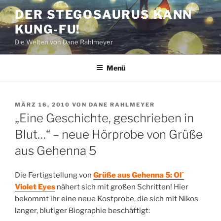
Zum
DER STEGOSAURUS KANN
Inhalt
KUNG-FU!
springen
Die Welten von Dane Rahlmeyer
Menü
VERÖFFENTLICHT
MÄRZ 16, 2010
VON
DANE RAHLMEYER
AM
„Eine Geschichte, geschrieben in
Blut…“ – neue Hörprobe von Grüße
aus Gehenna 5
Die Fertigstellung von
Grüße aus Gehenna 5: Ol´
Violet Eyes
nähert sich mit großen Schritten! Hier
bekommt ihr eine neue Kostprobe, die sich mit Nikos
langer, blutiger Biographie beschäftigt: