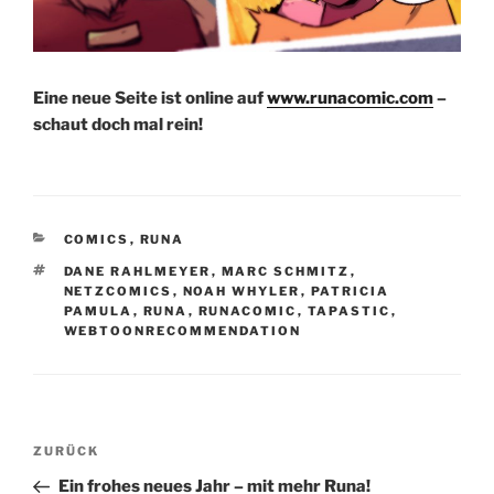
Eine neue Seite ist online auf
www.runacomic.com
–
schaut doch mal rein!
KATEGORIEN
COMICS
,
RUNA
SCHLAGWÖRTER
DANE RAHLMEYER
,
MARC SCHMITZ
,
NETZCOMICS
,
NOAH WHYLER
,
PATRICIA
PAMULA
,
RUNA
,
RUNACOMIC
,
TAPASTIC
,
WEBTOONRECOMMENDATION
Beitragsnavigation
Vorheriger
ZURÜCK
Beitrag
Ein frohes neues Jahr – mit mehr Runa!