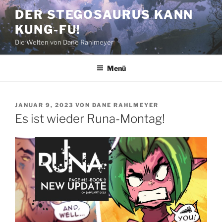
Zum
DER STEGOSAURUS KANN
Inhalt
KUNG-FU!
springen
Die Welten von Dane Rahlmeyer
Menü
VERÖFFENTLICHT
JANUAR 9, 2023
VON
DANE RAHLMEYER
AM
Es ist wieder Runa-Montag!