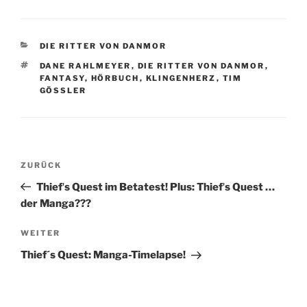
KATEGORIEN
DIE RITTER VON DANMOR
SCHLAGWÖRTER
DANE RAHLMEYER
,
DIE RITTER VON DANMOR
,
FANTASY
,
HÖRBUCH
,
KLINGENHERZ
,
TIM
GÖSSLER
Beitragsnavigation
Vorheriger
ZURÜCK
Beitrag
Thiefʼs Quest im Betatest! Plus: Thiefʼs Quest …
der Manga???
Nächster
WEITER
Beitrag
Thief´s Quest: Manga-Timelapse!