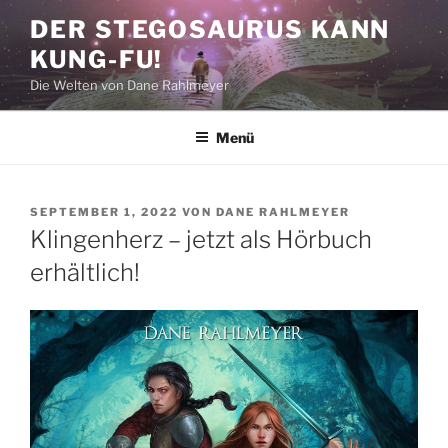
Zum
DER STEGOSAURUS KANN
Inhalt
KUNG-FU!
springen
Die Welten von Dane Rahlmeyer
Menü
VERÖFFENTLICHT
SEPTEMBER 1, 2022
VON
DANE RAHLMEYER
AM
Klingenherz – jetzt als Hörbuch
erhältlich!