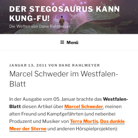
Zum
DER STEGOSAURUS KANN
Inhalt
KUNG-FU!
springen
Die Welten von Dane Rahlmeyer
Menü
VERÖFFENTLICHT
JANUAR 13, 2011
VON
DANE RAHLMEYER
AM
Marcel Schweder im Westfalen-
Blatt
In der Ausgabe vom 05. Januar brachte das
Westfalen-
Blatt
diesen Artikel über
Marcel Schweder
, meinen
alten Freund und Kampfgefährten (und nebenbei
Produzent und Musiker von
Terra Mortis
,
Das dunkle
Meer der Sterne
und anderen Hörspielprojekten):