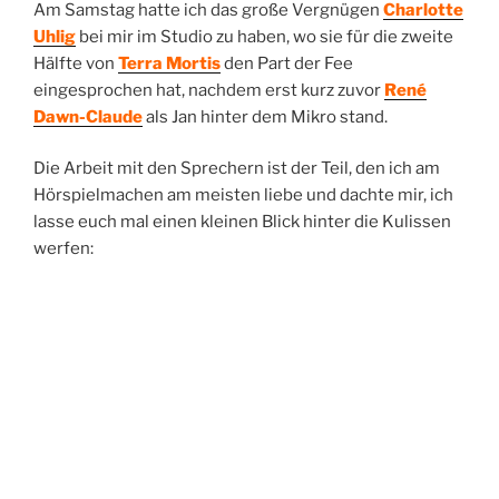
Meer
Am Samstag hatte ich das große Vergnügen
Charlotte
der
Uhlig
bei mir im Studio zu haben, wo sie für die zweite
Sterne,
Hälfte von
Terra Mortis
den Part der Fee
eine
eingesprochen hat, nachdem erst kurz zuvor
René
Retrospektive“
Dawn-Claude
als Jan hinter dem Mikro stand.
Die Arbeit mit den Sprechern ist der Teil, den ich am
Hörspielmachen am meisten liebe und dachte mir, ich
lasse euch mal einen kleinen Blick hinter die Kulissen
werfen: