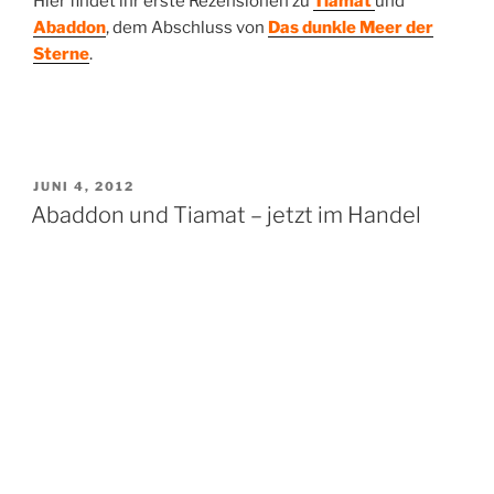
Hier findet ihr erste Rezensionen zu
Tiamat
und
Abaddon
, dem Abschluss von
Das dunkle Meer der
Sterne
.
VERÖFFENTLICHT
JUNI 4, 2012
AM
Abaddon und Tiamat – jetzt im Handel