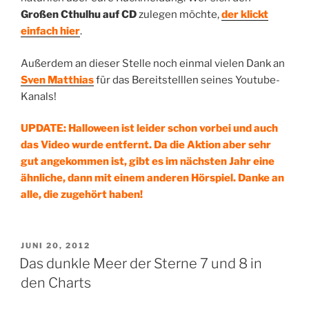
Großen Cthulhu auf CD
zulegen möchte,
der klickt
einfach hier
.
Außerdem an dieser Stelle noch einmal vielen Dank an
Sven Matthias
für das Bereitstelllen seines Youtube-
Kanals!
UPDATE: Halloween ist leider schon vorbei und auch
das Video wurde entfernt. Da die Aktion aber sehr
gut angekommen ist, gibt es im nächsten Jahr eine
ähnliche, dann mit einem anderen Hörspiel. Danke an
alle, die zugehört haben!
VERÖFFENTLICHT
JUNI 20, 2012
AM
Das dunkle Meer der Sterne 7 und 8 in
den Charts