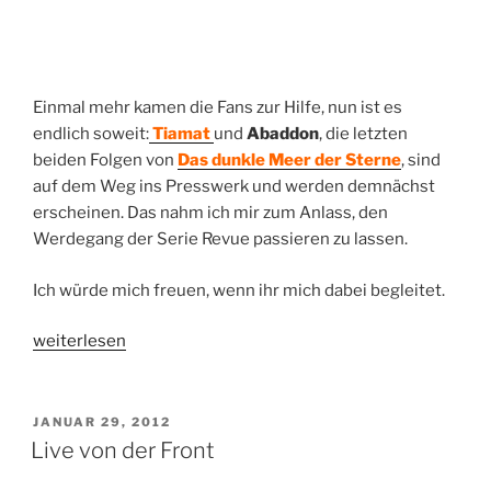
Einmal mehr kamen die Fans zur Hilfe, nun ist es
endlich soweit:
Tiamat
und
Abaddon
, die letzten
beiden Folgen von
Das dunkle Meer der Sterne
, sind
auf dem Weg ins Presswerk und werden demnächst
erscheinen. Das nahm ich mir zum Anlass, den
Werdegang der Serie Revue passieren zu lassen.
Ich würde mich freuen, wenn ihr mich dabei begleitet.
„Rückblick
weiterlesen
in
die
Zukunft:
VERÖFFENTLICHT
JANUAR 29, 2012
AM
Das
Live von der Front
dunkle