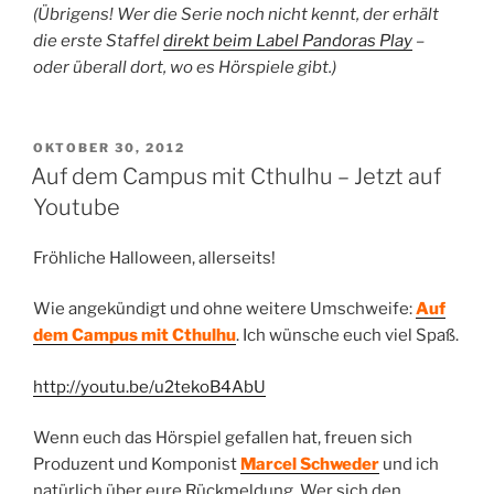
(Übrigens! Wer die Serie noch nicht kennt, der erhält
die erste Staffel
direkt beim Label Pandoras Play
–
oder überall dort, wo es Hörspiele gibt.)
VERÖFFENTLICHT
OKTOBER 30, 2012
AM
Auf dem Campus mit Cthulhu – Jetzt auf
Youtube
Fröhliche Halloween, allerseits!
Wie angekündigt und ohne weitere Umschweife:
Auf
dem Campus mit Cthulhu
. Ich wünsche euch viel Spaß.
http://youtu.be/u2tekoB4AbU
Wenn euch das Hörspiel gefallen hat, freuen sich
Produzent und Komponist
Marcel Schweder
und ich
natürlich über eure Rückmeldung. Wer sich den