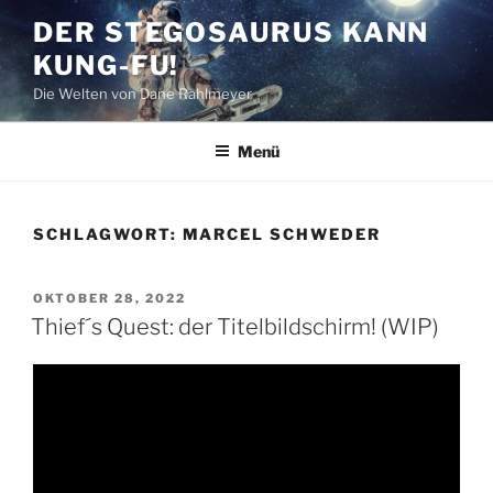
Zum
DER STEGOSAURUS KANN
Inhalt
KUNG-FU!
springen
Die Welten von Dane Rahlmeyer
Menü
SCHLAGWORT:
MARCEL SCHWEDER
VERÖFFENTLICHT
OKTOBER 28, 2022
AM
Thief´s Quest: der Titelbildschirm! (WIP)