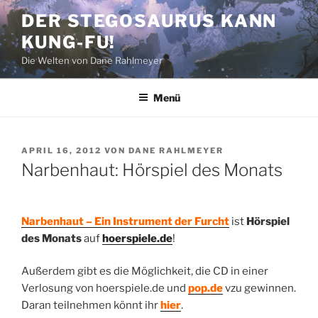
Zum
DER STEGOSAURUS KANN
Inhalt
KUNG-FU!
springen
Die Welten von Dane Rahlmeyer
Menü
VERÖFFENTLICHT
APRIL 16, 2012
VON
DANE RAHLMEYER
AM
Narbenhaut: Hörspiel des Monats
Narbenhaut – Ein Instrument der Furcht
ist
Hörspiel
des Monats
auf
hoerspiele.de
!
Außerdem gibt es die Möglichkeit, die CD in einer
Verlosung von hoerspiele.de und
pop.de
vzu gewinnen.
Daran teilnehmen könnt ihr
hier
.