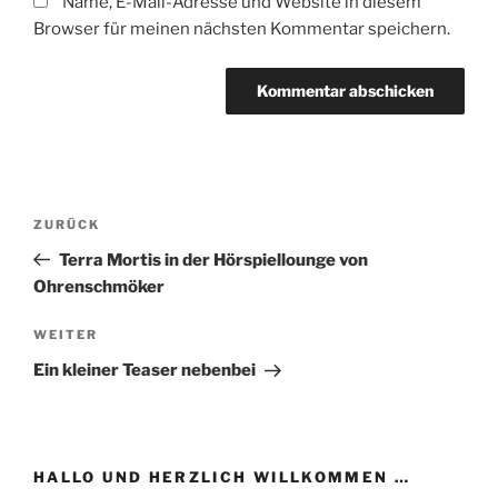
Name, E-Mail-Adresse und Website in diesem
Browser für meinen nächsten Kommentar speichern.
Beitragsnavigation
Vorheriger
ZURÜCK
Beitrag
Terra Mortis in der Hörspiellounge von
Ohrenschmöker
Nächster
WEITER
Beitrag
Ein kleiner Teaser nebenbei
HALLO UND HERZLICH WILLKOMMEN …