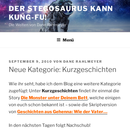
Zum
DER STEGOSAURUS KANN
Inhalt
KUNG-FU!
springen
Die Welten von Dane Rahlmeyer
Menü
VERÖFFENTLICHT
SEPTEMBER 9, 2010
VON
DANE RAHLMEYER
AM
Neue Kategorie: Kurzgeschichten
Wie ihr seht, habe ich dem Blog eine weitere Kategorie
zugefügt: Unter
Kurzgeschichten
findet ihr einmal die
Story
Die Monster unter Deinem Bett
, welche einigen
von euch schon bekannt ist – sowie die Skriptversion
von
Geschichten aus Gehenna: Wie der Vater…
In den nächsten Tagen folgt Nachschub!