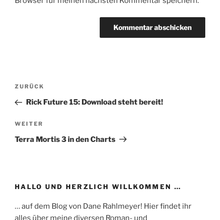
Browser für meinen nächsten Kommentar speichern.
Beitragsnavigation
Vorheriger
ZURÜCK
Beitrag
Rick Future 15: Download steht bereit!
Nächster
WEITER
Beitrag
Terra Mortis 3 in den Charts
HALLO UND HERZLICH WILLKOMMEN …
… auf dem Blog von Dane Rahlmeyer! Hier findet ihr
alles über meine diversen Roman- und