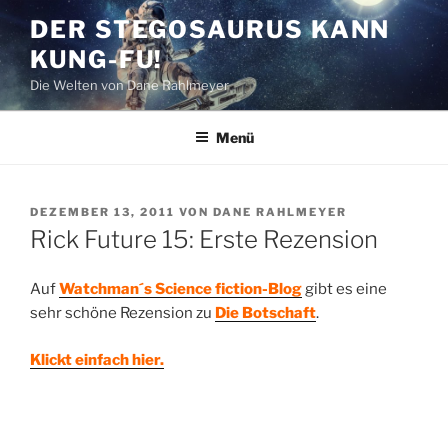
Zum
DER STEGOSAURUS KANN
Inhalt
KUNG-FU!
springen
Die Welten von Dane Rahlmeyer
Menü
VERÖFFENTLICHT
DEZEMBER 13, 2011
VON
DANE RAHLMEYER
AM
Rick Future 15: Erste Rezension
Auf
Watchman´s Science fiction-Blog
gibt es eine
sehr schöne Rezension zu
Die Botschaft
.
Klickt einfach hier.