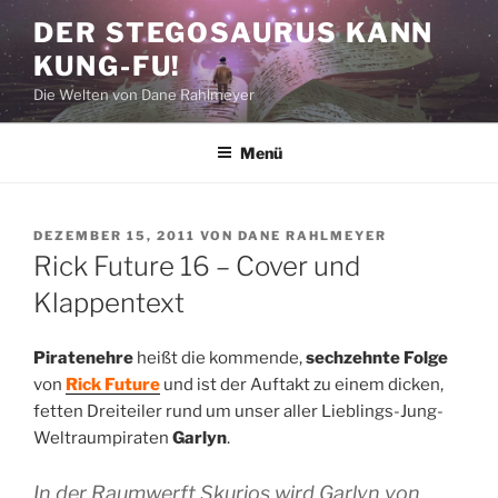
Zum
DER STEGOSAURUS KANN
Inhalt
KUNG-FU!
springen
Die Welten von Dane Rahlmeyer
Menü
VERÖFFENTLICHT
DEZEMBER 15, 2011
VON
DANE RAHLMEYER
AM
Rick Future 16 – Cover und
Klappentext
Piratenehre
heißt die kommende,
sechzehnte Folge
von
Rick Future
und ist der Auftakt zu einem dicken,
fetten Dreiteiler rund um unser aller Lieblings-Jung-
Weltraumpiraten
Garlyn
.
In der Raumwerft Skurios wird Garlyn von