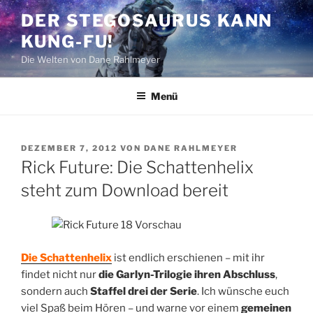
Zum
DER STEGOSAURUS KANN
Inhalt
KUNG-FU!
springen
Die Welten von Dane Rahlmeyer
Menü
VERÖFFENTLICHT
DEZEMBER 7, 2012
VON
DANE RAHLMEYER
AM
Rick Future: Die Schattenhelix
steht zum Download bereit
Die Schattenhelix
ist endlich erschienen – mit ihr
findet nicht nur
die Garlyn-Trilogie ihren Abschluss
,
sondern auch
Staffel drei der Serie
. Ich wünsche euch
viel Spaß beim Hören – und warne vor einem
gemeinen