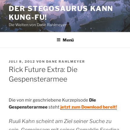
Zum
DER STEGOSAURUS KANN
Inhalt
KUNG-FU!
springen
Die Welten von Dane Rahlmeyer
Menü
VERÖFFENTLICHT
JULI 8, 2012
VON
DANE RAHLMEYER
AM
Rick Future Extra: Die
Gespensterarmee
Die von mir geschriebene Kurzepisode
Die
Gespensterarmee
steht
jetzt zum Download bereit!
Ruuli Kahn scheint am Ziel seiner Suche zu
sein. Gemeinsam mit seiner Gemahlin Esodina