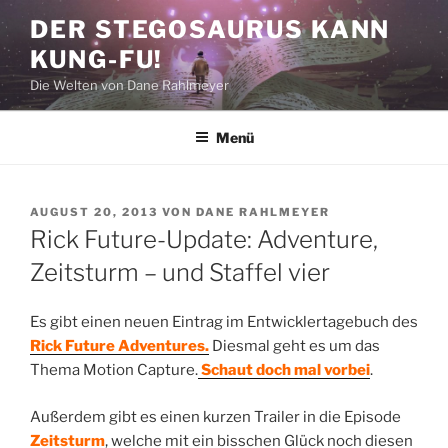
Zum
DER STEGOSAURUS KANN
Inhalt
KUNG-FU!
springen
Die Welten von Dane Rahlmeyer
Menü
VERÖFFENTLICHT
AUGUST 20, 2013
VON
DANE RAHLMEYER
AM
Rick Future-Update: Adventure,
Zeitsturm – und Staffel vier
Es gibt einen neuen Eintrag im Entwicklertagebuch des
Rick Future Adventures.
Diesmal geht es um das
Thema Motion Capture.
Schaut doch mal vorbei
.
Außerdem gibt es einen kurzen Trailer in die Episode
Zeitsturm
, welche mit ein bisschen Glück noch diesen