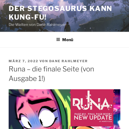
Zum
DER STEGOSAURUS KANN
Inhalt
KUNG-FU!
springen
Die Welten von Dane Rahlmeyer
Menü
VERÖFFENTLICHT
MÄRZ 7, 2022
VON
DANE RAHLMEYER
AM
Runa – die finale Seite (von
Ausgabe 1!)