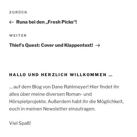
Beitragsnavigation
Vorheriger
ZURÜCK
Beitrag
Runa bei den „Fresh Picks“!
Nächster
WEITER
Beitrag
Thiefʼs Quest: Cover und Klappentext!
HALLO UND HERZLICH WILLKOMMEN …
… auf dem Blog von Dane Rahlmeyer! Hier findet ihr
alles über meine diversen Roman- und
Hörspielprojekte. Außerdem habt ihr die Möglichkeit,
euch in meinen Newsletter einzutragen.
Viel Spaß!