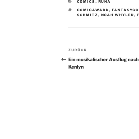
KATEGORIEN
COMICS
,
RUNA
SCHLAGWÖRTER
COMICAWARD
,
FANTASYC
SCHMITZ
,
NOAH WHYLER
,
Beitragsnavigation
Vorheriger
ZURÜCK
Beitrag
Ein musikalischer Ausflug nach
Kenlyn