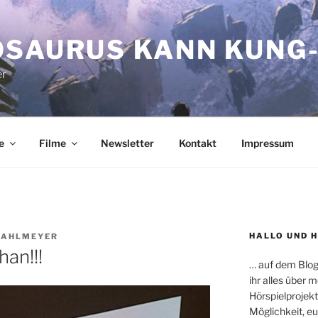
OSAURUS KANN KUNG-
er
e
Filme
Newsletter
Kontakt
Impressum
HALLO UND 
RAHLMEYER
an!!!
… auf dem Blog
ihr alles über
Hörspielprojekt
Möglichkeit, e