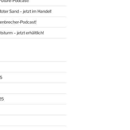
Future-Podcast!
Roter Sand – jetzt im Handel!
enbrecher-Podcast!
tsturm – jetzt erhältlich!
5
25