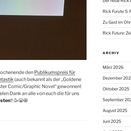
Der neue Rick-
Rick Furute 5: 
Zu Gast im Ohr
Rick Future: Zei
ARCHIV
März 2026
Wochenende den
Publikumspreis für
Dezember 202
tastik
(auch bekannt als der „Goldene
ester Comic/Graphic Novel“ gewonnen!
Oktober 2025
ielen Dank an alle von euch die für uns
September 20
esten
!! 🥳😁🤩
August 2025
Juni 2025