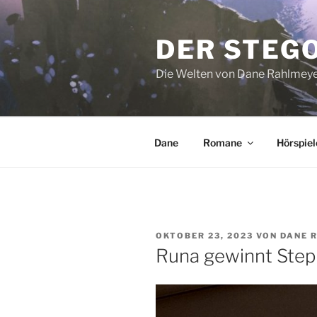
Zum
Inhalt
DER STEG
springen
Die Welten von Dane Rahlmey
Dane
Romane
Hörspiel
VERÖFFENTLICHT
OKTOBER 23, 2023
VON
DANE 
AM
Runa gewinnt Steph