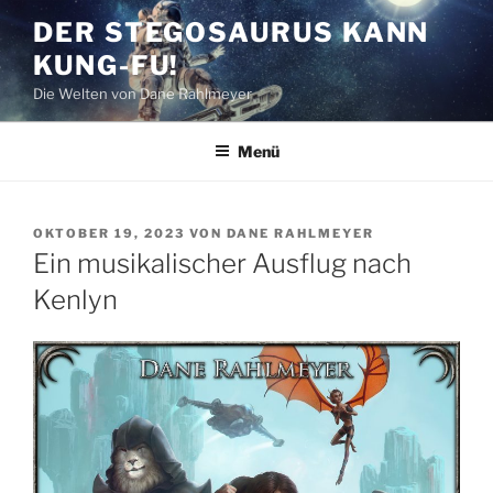
Zum
DER STEGOSAURUS KANN
Inhalt
KUNG-FU!
springen
Die Welten von Dane Rahlmeyer
Menü
VERÖFFENTLICHT
OKTOBER 19, 2023
VON
DANE RAHLMEYER
AM
Ein musikalischer Ausflug nach
Kenlyn