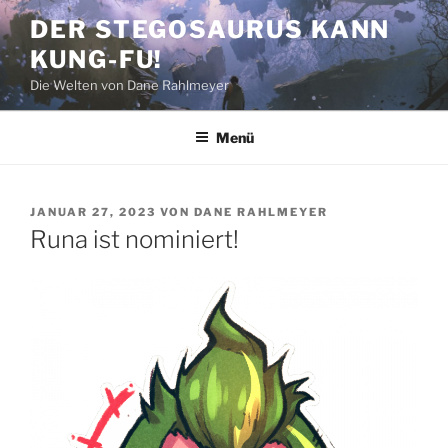
Zum
DER STEGOSAURUS KANN
Inhalt
KUNG-FU!
springen
Die Welten von Dane Rahlmeyer
Menü
VERÖFFENTLICHT
JANUAR 27, 2023
VON
DANE RAHLMEYER
AM
Runa ist nominiert!