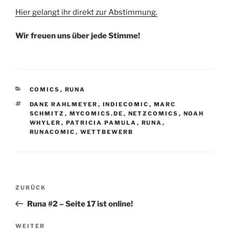
Hier gelangt ihr direkt zur Abstimmung.
Wir freuen uns über jede Stimme!
KATEGORIEN
COMICS
,
RUNA
SCHLAGWÖRTER
DANE RAHLMEYER
,
INDIECOMIC
,
MARC
SCHMITZ
,
MYCOMICS.DE
,
NETZCOMICS
,
NOAH
WHYLER
,
PATRICIA PAMULA
,
RUNA
,
RUNACOMIC
,
WETTBEWERB
Beitragsnavigation
Vorheriger
ZURÜCK
Beitrag
Runa #2 – Seite 17 ist online!
Nächster
WEITER