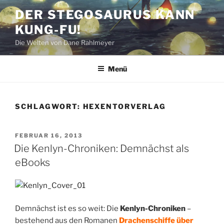
Zum
DER STEGOSAURUS KANN
Inhalt
KUNG-FU!
springen
Die Welten von Dane Rahlmeyer
Menü
SCHLAGWORT:
HEXENTORVERLAG
VERÖFFENTLICHT
FEBRUAR 16, 2013
AM
Die Kenlyn-Chroniken: Demnächst als
eBooks
Demnächst ist es so weit: Die
Kenlyn-Chroniken
–
bestehend aus den Romanen
Drachenschiffe über