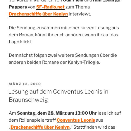
Vor kurzem wurde ich von
Oda Plein
und
Ralf „Searge“
Pappers
von
SF-Radio.net
zum Thema
Drachenschiffe über Kenlyn
interviewt.
Die Sendung, zusammen mit einer kurzen Lesung aus
dem Roman, könnt ihr euch anhören, wenn ihr auf das
Logo klickt.
Demnächst folgen zwei weitere Sendungen über die
anderen beiden Romane der Kenlyn-Trilogie.
VERÖFFENTLICHT
MÄRZ 12, 2010
AM
Lesung auf dem Conventus Leonis in
Braunschweig
Am
Sonntag, dem 28. März um 13:00 Uhr
lese ich auf
dem Rollenspielertreff
Conventus Leonis
aus
„
Drachenschiffe über Kenlyn
„! Stattfinden wird das