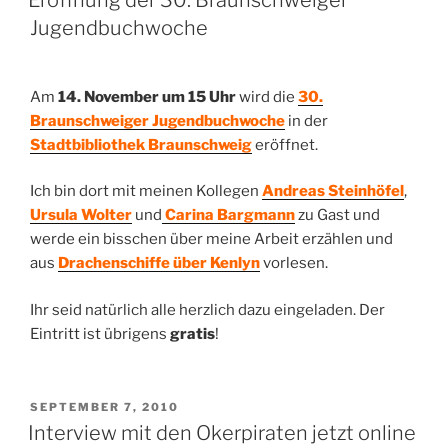
Eröffnung der 30. Braunschweiger
Jugendbuchwoche
Am
14. November um 15 Uhr
wird die
30.
Braunschweiger Jugendbuchwoche
in der
Stadtbibliothek Braunschweig
eröffnet.
Ich bin dort mit meinen Kollegen
Andreas Steinhöfel
,
Ursula Wolter
und
Carina Bargmann
zu Gast und
werde ein bisschen über meine Arbeit erzählen und
aus
Drachenschiffe über Kenlyn
vorlesen.
Ihr seid natürlich alle herzlich dazu eingeladen. Der
Eintritt ist übrigens
gratis
!
VERÖFFENTLICHT
SEPTEMBER 7, 2010
AM
Interview mit den Okerpiraten jetzt online