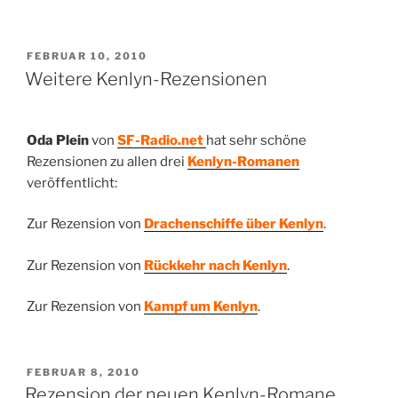
VERÖFFENTLICHT
FEBRUAR 10, 2010
AM
Weitere Kenlyn-Rezensionen
Oda Plein
von
SF-Radio.net
hat sehr schöne
Rezensionen zu allen drei
Kenlyn-Romanen
veröffentlicht:
Zur Rezension von
Drachenschiffe über Kenlyn
.
Zur Rezension von
Rückkehr nach Kenlyn
.
Zur Rezension von
Kampf um Kenlyn
.
VERÖFFENTLICHT
FEBRUAR 8, 2010
AM
Rezension der neuen Kenlyn-Romane