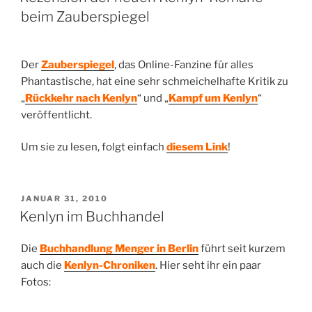
beim Zauberspiegel
Der
Zauberspiegel
, das Online-Fanzine für alles
Phantastische, hat eine sehr schmeichelhafte Kritik zu
„
Rückkehr nach Kenlyn
“ und „
Kampf um Kenlyn
“
veröffentlicht.
Um sie zu lesen, folgt einfach
diesem Link
!
VERÖFFENTLICHT
JANUAR 31, 2010
AM
Kenlyn im Buchhandel
Die
Buchhandlung Menger in Berlin
führt seit kurzem
auch die
Kenlyn-Chroniken
. Hier seht ihr ein paar
Fotos: