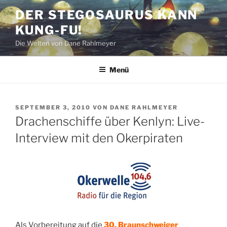
Zum
DER STEGOSAURUS KANN
Inhalt
KUNG-FU!
springen
Die Welten von Dane Rahlmeyer
Menü
VERÖFFENTLICHT
SEPTEMBER 3, 2010
VON
DANE RAHLMEYER
AM
Drachenschiffe über Kenlyn: Live-
Interview mit den Okerpiraten
Als Vorbereitung auf die
30. Braunschweiger