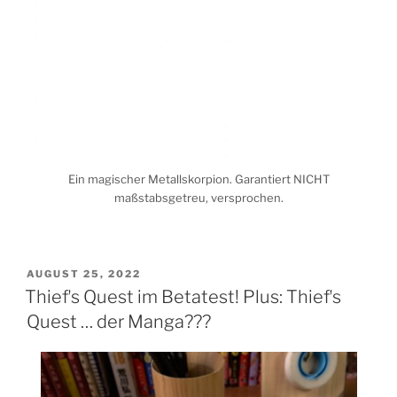
Ein magischer Metallskorpion. Garantiert NICHT
maßstabsgetreu, versprochen.
VERÖFFENTLICHT
AUGUST 25, 2022
AM
Thiefʼs Quest im Betatest! Plus: Thiefʼs
Quest … der Manga???