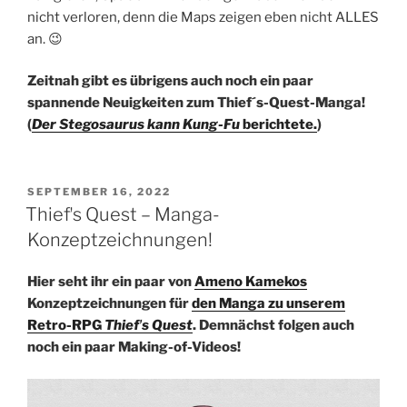
nicht verloren, denn die Maps zeigen eben nicht ALLES
an. 😉
Zeitnah gibt es übrigens auch noch ein paar
spannende Neuigkeiten zum Thief´s-Quest-Manga!
(
Der Stegosaurus kann Kung-Fu
berichtete.
)
VERÖFFENTLICHT
SEPTEMBER 16, 2022
AM
Thiefʼs Quest – Manga-
Konzeptzeichnungen!
Hier seht ihr ein paar von
Ameno Kamekos
Konzeptzeichnungen für
den Manga zu unserem
Retro-RPG
Thiefʼs Quest
. Demnächst folgen auch
noch ein paar Making-of-Videos!