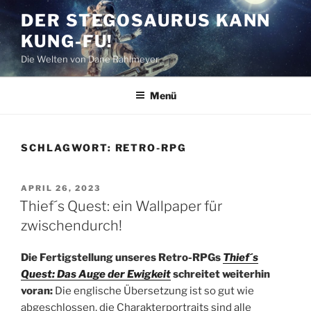
Zum
DER STEGOSAURUS KANN
Inhalt
KUNG-FU!
springen
Die Welten von Dane Rahlmeyer
Menü
SCHLAGWORT:
RETRO-RPG
VERÖFFENTLICHT
APRIL 26, 2023
AM
Thief´s Quest: ein Wallpaper für
zwischendurch!
Die Fertigstellung unseres Retro-RPGs
Thief´s
Quest: Das Auge der Ewigkeit
schreitet weiterhin
voran:
Die englische Übersetzung ist so gut wie
abgeschlossen, die Charakterportraits sind alle