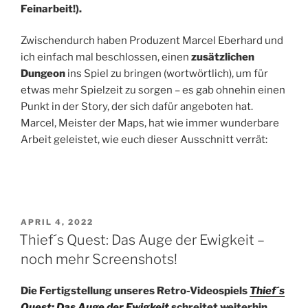
Feinarbeit!).
Zwischendurch haben Produzent Marcel Eberhard und
ich einfach mal beschlossen, einen
zusätzlichen
Dungeon
ins Spiel zu bringen (wortwörtlich), um für
etwas mehr Spielzeit zu sorgen – es gab ohnehin einen
Punkt in der Story, der sich dafür angeboten hat.
Marcel, Meister der Maps, hat wie immer wunderbare
Arbeit geleistet, wie euch dieser Ausschnitt verrät:
VERÖFFENTLICHT
APRIL 4, 2022
AM
Thief´s Quest: Das Auge der Ewigkeit –
noch mehr Screenshots!
Die Fertigstellung unseres Retro-Videospiels
Thief´s
Quest: Das Auge der Ewigkeit
schreitet weiterhin