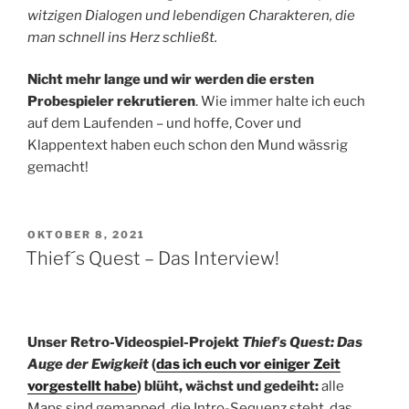
witzigen Dialogen und lebendigen Charakteren, die
man schnell ins Herz schließt.
Nicht mehr lange und wir werden die ersten
Probespieler rekrutieren
. Wie immer halte ich euch
auf dem Laufenden – und hoffe, Cover und
Klappentext haben euch schon den Mund wässrig
gemacht!
VERÖFFENTLICHT
OKTOBER 8, 2021
AM
Thief´s Quest – Das Interview!
Unser Retro-Videospiel-Projekt
Thiefʼs Quest: Das
Auge der Ewigkeit
(
das ich euch vor einiger Zeit
vorgestellt habe
) blüht, wächst und gedeiht:
alle
Maps sind gemapped, die Intro-Sequenz steht, das