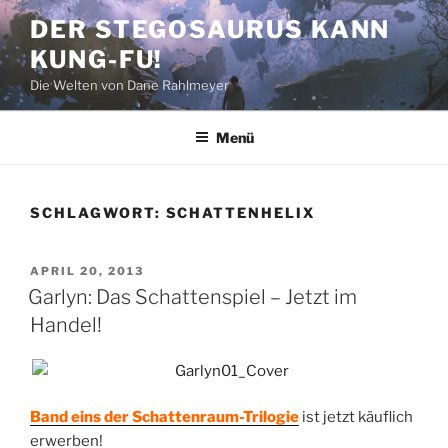
Zum
DER STEGOSAURUS KANN
Inhalt
KUNG-FU!
springen
Die Welten von Dane Rahlmeyer
Menü
SCHLAGWORT:
SCHATTENHELIX
VERÖFFENTLICHT
APRIL 20, 2013
AM
Garlyn: Das Schattenspiel – Jetzt im
Handel!
Band eins der Schattenraum-Trilogie
ist jetzt käuflich
erwerben!