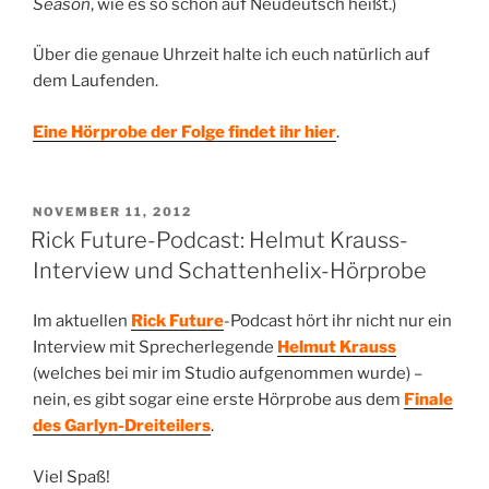
Season
, wie es so schön auf Neudeutsch heißt.)
Über die genaue Uhrzeit halte ich euch natürlich auf
dem Laufenden.
Eine Hörprobe der Folge findet ihr hier
.
VERÖFFENTLICHT
NOVEMBER 11, 2012
AM
Rick Future-Podcast: Helmut Krauss-
Interview und Schattenhelix-Hörprobe
Im aktuellen
Rick Future
-Podcast hört ihr nicht nur ein
Interview mit Sprecherlegende
Helmut Krauss
(welches bei mir im Studio aufgenommen wurde) –
nein, es gibt sogar eine erste Hörprobe aus dem
Finale
des Garlyn-Dreiteilers
.
Viel Spaß!