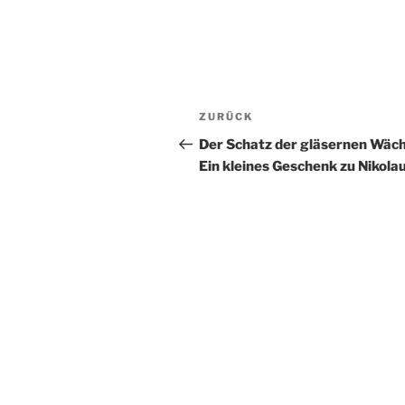
Beitragsnavigation
Vorheriger
ZURÜCK
Beitrag
Der Schatz der gläsernen Wäch
Ein kleines Geschenk zu Nikola