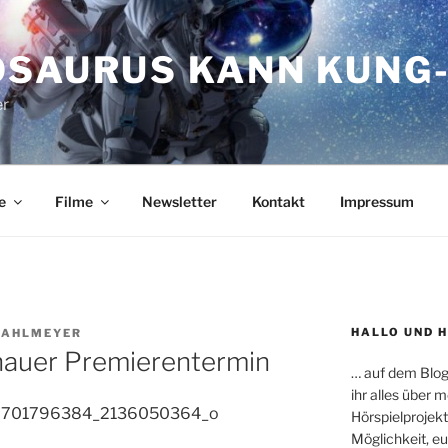
OSAURUS KANN KUNG-
er
e
Filme
Newsletter
Kontakt
Impressum
HALLO UND 
RAHLMEYER
enauer Premierentermin
… auf dem Blog
ihr alles über
Hörspielprojekt
Möglichkeit, e