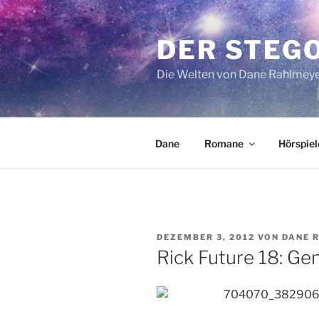
Zum
Inhalt
DER STEG
springen
Die Welten von Dane Rahlmey
Dane
Romane
Hörspiel
VERÖFFENTLICHT
DEZEMBER 3, 2012
VON
DANE 
AM
Rick Future 18: G