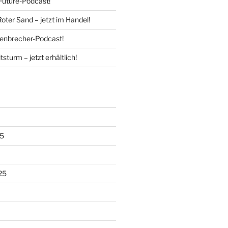
Future-Podcast!
Roter Sand – jetzt im Handel!
enbrecher-Podcast!
tsturm – jetzt erhältlich!
5
25