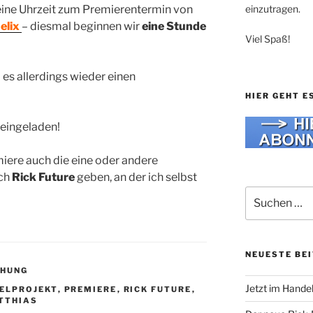
einzutragen.
h eine Uhrzeit zum Premierentermin von
elix
– diesmal beginnen wir
eine Stunde
Viel Spaß!
 es allerdings wieder einen
HIER GEHT E
h eingeladen!
iere auch die eine oder andere
ch
Rick Future
geben, an der ich selbst
Suche
nach:
NEUESTE BE
CHUNG
Jetzt im Hande
ELPROJEKT
,
PREMIERE
,
RICK FUTURE
,
TTHIAS