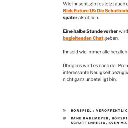
Wie ihr seht, gibt es jetzt auc
Rick Future 18: Die Schattenh
später
als üblich.
Eine halbe Stunde vorher
wird
begleitenden Chat
geben.
Ihr seid wie immer alle herzlic
Übrigens wird es nach der Prem
interessante Neuigkeit bezügli
nicht ganz unbeteiligt bin.
KATEGORIEN
HÖRSPIEL / VERÖFFENTLI
SCHLAGWÖRTER
DANE RAHLMEYER
,
HÖRSPI
SCHATTENHELIX
,
SVEN MA