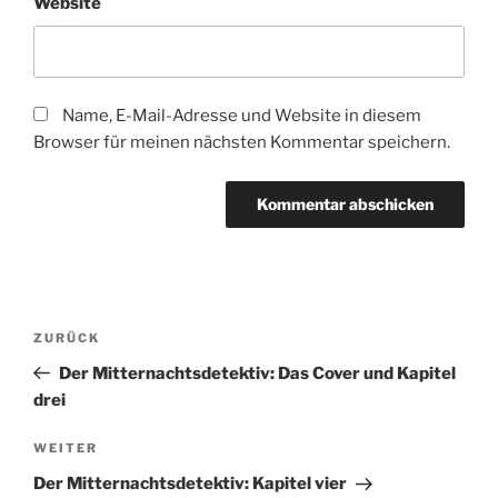
Website
Name, E-Mail-Adresse und Website in diesem
Browser für meinen nächsten Kommentar speichern.
Beitragsnavigation
Vorheriger
ZURÜCK
Beitrag
Der Mitternachtsdetektiv: Das Cover und Kapitel
drei
Nächster
WEITER
Beitrag
Der Mitternachtsdetektiv: Kapitel vier