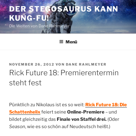
Zum
DER STEGOSAURUS KANN
Inhalt
KUNG-FU!
springen
Die Welten von Dane Rahlmeyer
Menü
VERÖFFENTLICHT
NOVEMBER 26, 2012
VON
DANE RAHLMEYER
AM
Rick Future 18: Premierentermin
steht fest
Pünktlich zu Nikolaus ist es so weit:
Rick Future 18: Die
Schattenhelix
feiert seine
Online-Premiere
– und
bildet gleichzeitig das
Finale von Staffel drei.
(Oder
Season
, wie es so schön auf Neudeutsch heißt.)