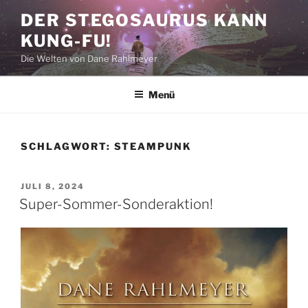
Zum
DER STEGOSAURUS KANN
Inhalt
KUNG-FU!
springen
Die Welten von Dane Rahlmeyer
Menü
SCHLAGWORT:
STEAMPUNK
VERÖFFENTLICHT
JULI 8, 2024
AM
Super-Sommer-Sonderaktion!