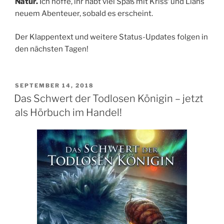
Natur.
Ich hoffe, ihr habt viel Spaß mit Krissʼ und Lians
neuem Abenteuer, sobald es erscheint.
Der Klappentext und weitere Status-Updates folgen in
den nächsten Tagen!
VERÖFFENTLICHT
SEPTEMBER 14, 2018
AM
Das Schwert der Todlosen Königin – jetzt
als Hörbuch im Handel!