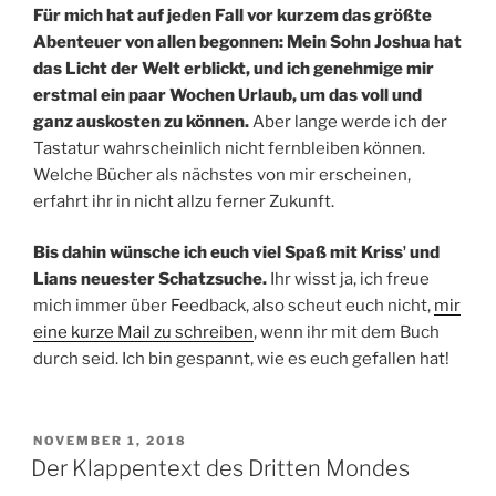
Für mich hat auf jeden Fall vor kurzem das größte
Abenteuer von allen begonnen: Mein Sohn Joshua hat
das Licht der Welt erblickt, und ich genehmige mir
erstmal ein paar Wochen Urlaub, um das voll und
ganz auskosten zu können.
Aber lange werde ich der
Tastatur wahrscheinlich nicht fernbleiben können.
Welche Bücher als nächstes von mir erscheinen,
erfahrt ihr in nicht allzu ferner Zukunft.
Bis dahin wünsche ich euch viel Spaß mit Krissʼ und
Lians neuester Schatzsuche.
Ihr wisst ja, ich freue
mich immer über Feedback, also scheut euch nicht,
mir
eine kurze Mail zu schreiben
, wenn ihr mit dem Buch
durch seid. Ich bin gespannt, wie es euch gefallen hat!
VERÖFFENTLICHT
NOVEMBER 1, 2018
AM
Der Klappentext des Dritten Mondes