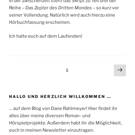
In der Zwischenzeit steht das Skript zu Teil drei der
Reihe –
Das Zepter des Dritten Mondes
–
so kurz
vor
seiner Vollendung. Natürlich wird auch hierzu eine
Hörbuchfassung erscheinen.
Ich halte euch auf dem Laufenden!
Beitragsnavigation
Näch
Seite
1
Seit
HALLO UND HERZLICH WILLKOMMEN …
… auf dem Blog von Dane Rahlmeyer! Hier findet ihr
alles über meine diversen Roman- und
Hörspielprojekte. Außerdem habt ihr die Möglichkeit,
euch in meinen Newsletter einzutragen.