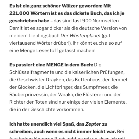
Es ist ein ganz schöner Wälzer geworden: Mit
221.000 Wörtern ist es das dickste Buch, das ich je
geschrieben habe
– das sind fast 900 Normseiten.
Damit ist es sogar dicker als die deutsche Version von
meinem Lieblingsbuch
Der Wüstenplanet
(gut
viertausend Wörter drüber!). Ihr könnt euch also auf
eine Menge Lesestoff gefasst machen!
Es passiert eine MENGE in dem Buch:
Die
Schlüsselfragmente und die kaiserlichen Prüfungen,
die Geschwister Drayken, das Kettenhaus, der Tempel
der Glocken, die Lichtbringer, das Sumpfmeer, die
Räuberprinzessin, der Varakh, die Flüsterer und der
Richter der Toten sind nur einige der vielen Elemente,
die in der Geschichte vorkommen.
Ich hatte unendlich viel Spaß, das
Zepter
zu
schreiben, auch wenn es nicht immer leicht war.
Bei
fast jedem längeren Buch geht es mir so, dass ich mit