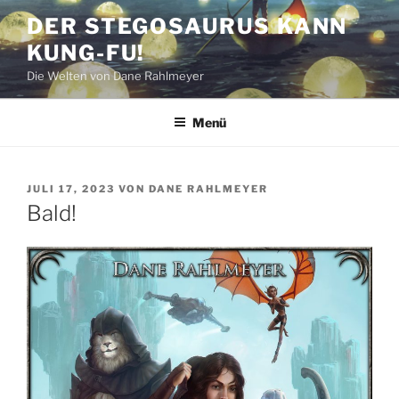
Zum
DER STEGOSAURUS KANN
Inhalt
KUNG-FU!
springen
Die Welten von Dane Rahlmeyer
Menü
VERÖFFENTLICHT
JULI 17, 2023
VON
DANE RAHLMEYER
AM
Bald!