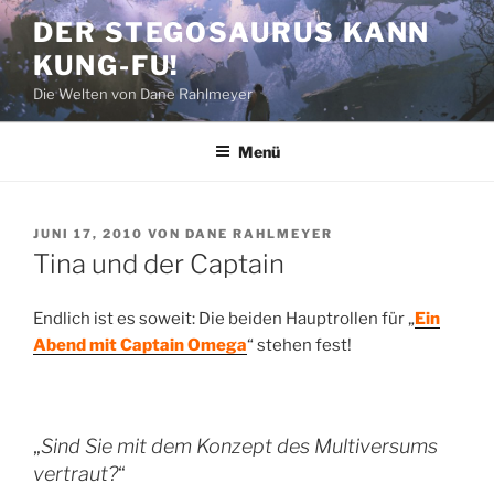
Zum
DER STEGOSAURUS KANN
Inhalt
KUNG-FU!
springen
Die Welten von Dane Rahlmeyer
Menü
VERÖFFENTLICHT
JUNI 17, 2010
VON
DANE RAHLMEYER
AM
Tina und der Captain
Endlich ist es soweit: Die beiden Hauptrollen für „
Ein
Abend mit Captain Omega
“ stehen fest!
„
Sind Sie mit dem Konzept des Multiversums
vertraut?
“