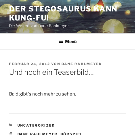
Zum
DER STEGOSAURUS KANN
Inhalt
KUNG-FU!
springen
Die Welten von Dane Rahlmeyer
Menü
VERÖFFENTLICHT
FEBRUAR 24, 2012
VON
DANE RAHLMEYER
AM
Und noch ein Teaserbild…
Bald gibt´s noch mehr zu sehen.
KATEGORIEN
UNCATEGORIZED
SCHLAGWÖRTER
DANE RAHLMEYER
,
HÖRSPIEL