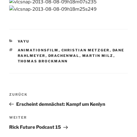
KATEGORIEN
VAYU
SCHLAGWÖRTER
ANIMATIONSFILM
,
CHRISTIAN METZGER
,
DANE
RAHLMEYER
,
DRACHENWAL
,
MARTIN MILZ
,
THOMAS BROCKMANN
Beitragsnavigation
Vorheriger
ZURÜCK
Beitrag
Erscheint demnächst: Kampf um Kenlyn
Nächster
WEITER
Beitrag
Rick Future Podcast 15