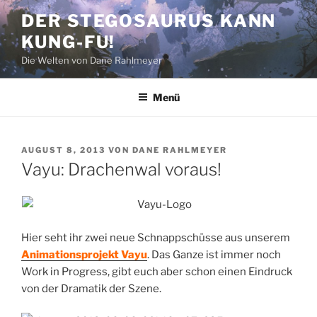
Zum
DER STEGOSAURUS KANN
Inhalt
KUNG-FU!
springen
Die Welten von Dane Rahlmeyer
Menü
VERÖFFENTLICHT
AUGUST 8, 2013
VON
DANE RAHLMEYER
AM
Vayu: Drachenwal voraus!
Hier seht ihr zwei neue Schnappschüsse aus unserem
Animationsprojekt Vayu
. Das Ganze ist immer noch
Work in Progress, gibt euch aber schon einen Eindruck
von der Dramatik der Szene.