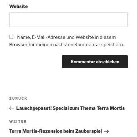
Website
Name, E-Mail-Adresse und Website in diesem
Browser für meinen nächsten Kommentar speichern.
Beitragsnavigation
Vorheriger
ZURÜCK
Beitrag
Lauschgepasst! Special zum Thema Terra Mortis
Nächster
WEITER
Beitrag
Terra Mortis-Rezension beim Zauberspiel