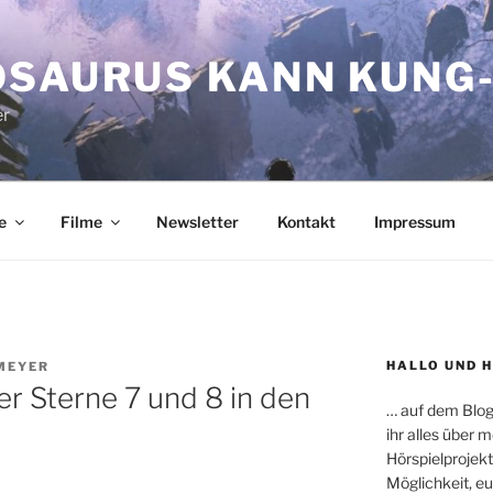
OSAURUS KANN KUNG-
er
e
Filme
Newsletter
Kontakt
Impressum
HALLO UND 
MEYER
r Sterne 7 und 8 in den
… auf dem Blog
ihr alles über
Hörspielprojekt
Möglichkeit, e