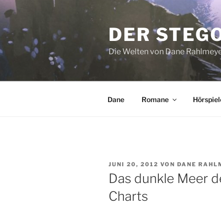
Zum
Inhalt
DER STEG
springen
Die Welten von Dane Rahlmey
Dane
Romane
Hörspiel
VERÖFFENTLICHT
JUNI 20, 2012
VON
DANE RAHL
AM
Das dunkle Meer de
Charts