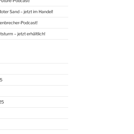
Future-Podcast!
Roter Sand – jetzt im Handel!
enbrecher-Podcast!
tsturm – jetzt erhältlich!
5
25