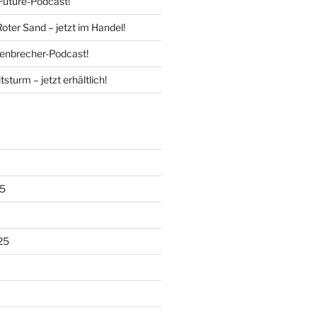
Future-Podcast!
Roter Sand – jetzt im Handel!
enbrecher-Podcast!
tsturm – jetzt erhältlich!
5
25