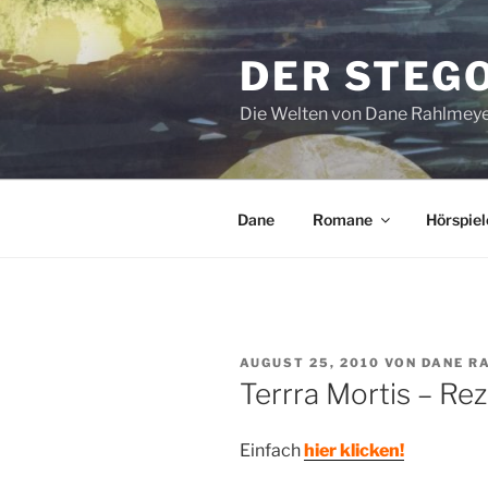
Zum
Inhalt
DER STEG
springen
Die Welten von Dane Rahlmey
Dane
Romane
Hörspiel
VERÖFFENTLICHT
AUGUST 25, 2010
VON
DANE R
AM
Terrra Mortis – Re
Einfach
hier klicken!