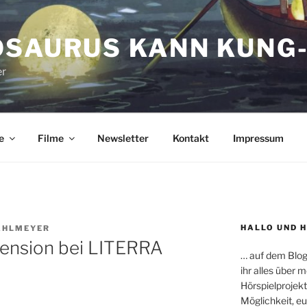
OSAURUS KANN KUNG-
er
e
Filme
Newsletter
Kontakt
Impressum
HALLO UND 
AHLMEYER
zension bei LITERRA
… auf dem Blog
ihr alles über
Hörspielprojekt
Möglichkeit, e