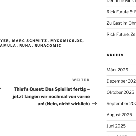
Der neue Rick-
Rick Furute 5: 
Zu Gast im Ohr
Rick Future: Zei
EYER
,
MARC SCHMITZ
,
MYCOMICS.DE
,
PAMULA
,
RUNA
,
RUNACOMIC
ARCHIV
März 2026
WEITER
Nächster
Dezember 202
Beitrag
“
Thiefʼs Quest: Das Spiel ist fertig –
Oktober 2025
jetzt fangen wir nochmal von vorne
September 20
an! (Nein, nicht wirklich)
August 2025
Juni 2025