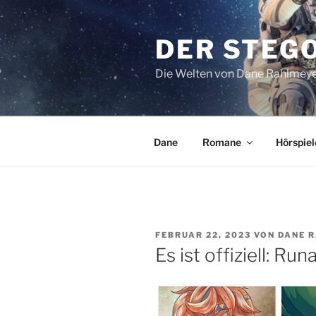
Zum
Inhalt
DER STEG
springen
Die Welten von Dane Rahlmey
Dane
Romane
Hörspiel
VERÖFFENTLICHT
FEBRUAR 22, 2023
VON
DANE 
AM
Es ist offiziell: Ru