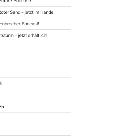
Future-Podcast!
Roter Sand – jetzt im Handel!
enbrecher-Podcast!
tsturm – jetzt erhältlich!
5
25