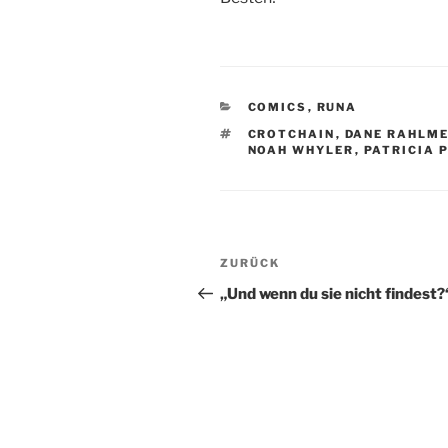
KATEGORIEN
COMICS
,
RUNA
SCHLAGWÖRTER
CROTCHAIN
,
DANE RAHLM
NOAH WHYLER
,
PATRICIA 
Beitragsnavigation
Vorheriger
ZURÜCK
Beitrag
„Und wenn du sie nicht findest?