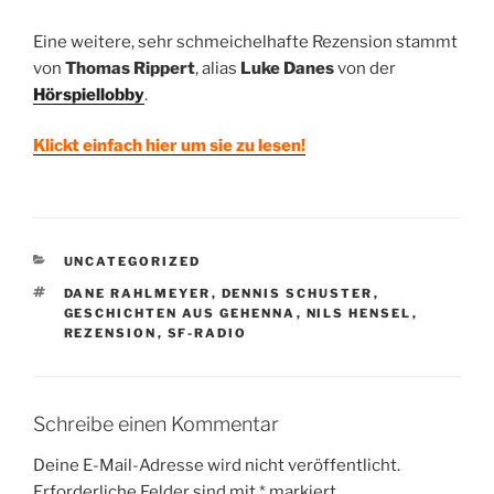
Eine weitere, sehr schmeichelhafte Rezension stammt
von
Thomas Rippert
, alias
Luke Danes
von der
Hörspiellobby
.
Klickt einfach hier um sie zu lesen!
KATEGORIEN
UNCATEGORIZED
SCHLAGWÖRTER
DANE RAHLMEYER
,
DENNIS SCHUSTER
,
GESCHICHTEN AUS GEHENNA
,
NILS HENSEL
,
REZENSION
,
SF-RADIO
Schreibe einen Kommentar
Deine E-Mail-Adresse wird nicht veröffentlicht.
Erforderliche Felder sind mit
*
markiert