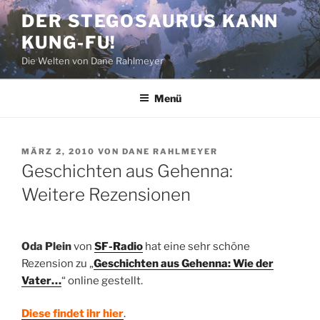
Zum
DER STEGOSAURUS KANN
Inhalt
KUNG-FU!
springen
Die Welten von Dane Rahlmeyer
Menü
VERÖFFENTLICHT
MÄRZ 2, 2010
VON
DANE RAHLMEYER
AM
Geschichten aus Gehenna:
Weitere Rezensionen
Oda Plein
von
SF-Radio
hat eine sehr schöne
Rezension zu „
Geschichten aus Gehenna: Wie der
Vater…
“ online gestellt.
Diese findet ihr hier
.