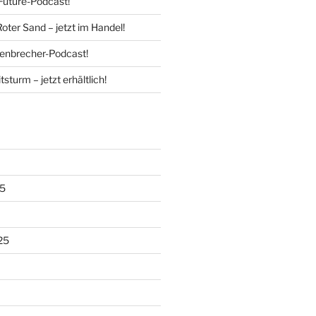
Future-Podcast!
Roter Sand – jetzt im Handel!
enbrecher-Podcast!
tsturm – jetzt erhältlich!
5
25