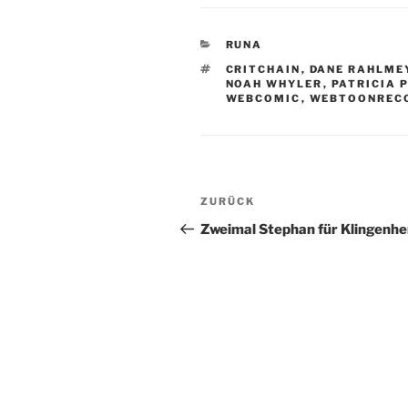
KATEGORIEN
RUNA
SCHLAGWÖRTER
CRITCHAIN
,
DANE RAHLME
NOAH WHYLER
,
PATRICIA 
WEBCOMIC
,
WEBTOONREC
Beitragsnavigation
Vorheriger
ZURÜCK
Beitrag
Zweimal Stephan für Klingenhe