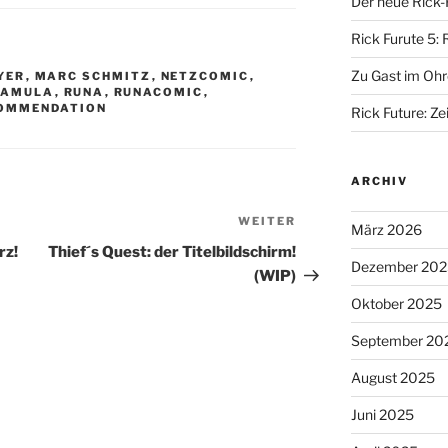
Der neue Rick-
Rick Furute 5: 
Zu Gast im Ohr
YER
,
MARC SCHMITZ
,
NETZCOMIC
,
PAMULA
,
RUNA
,
RUNACOMIC
,
OMMENDATION
Rick Future: Zei
ARCHIV
WEITER
Nächster
März 2026
Beitrag
rz!
Thief´s Quest: der Titelbildschirm!
Dezember 202
(WIP)
Oktober 2025
September 20
August 2025
Juni 2025