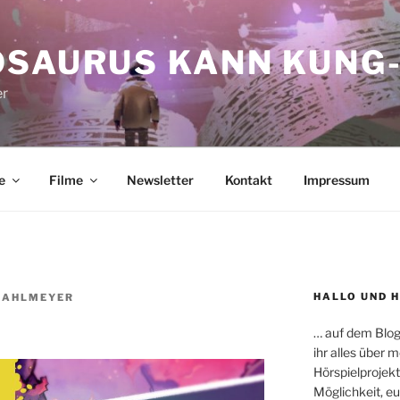
OSAURUS KANN KUNG-
er
e
Filme
Newsletter
Kontakt
Impressum
HALLO UND 
RAHLMEYER
… auf dem Blog
ihr alles über
Hörspielprojekt
Möglichkeit, e