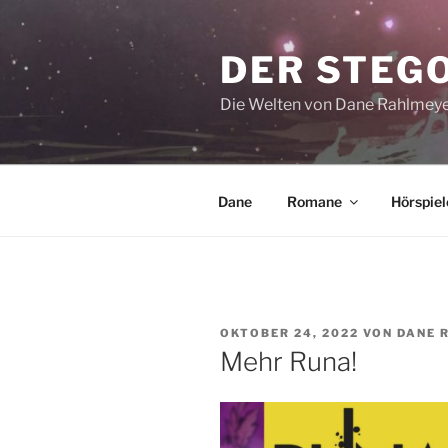
Zum
Inhalt
DER STEG
springen
Die Welten von Dane Rahlmey
Dane
Romane
Hörspiel
VERÖFFENTLICHT
OKTOBER 24, 2022
VON
DANE 
AM
Mehr Runa!