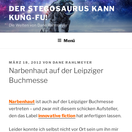
Zum
DER STEGOSAURUS KANN
Inhalt
KUNG-FU!
springen
Die Welten von Dane Rahlmeyer
Menü
VERÖFFENTLICHT
MÄRZ 18, 2012
VON
DANE RAHLMEYER
AM
Narbenhaut auf der Leipziger
Buchmesse
Narbenhaut
ist auch auf der Leipziger Buchmesse
vertreten – und zwar mit diesem schicken Aufsteller,
den das Label
innovative fiction
hat anfertigen lassen.
Leider konnte ich selbst nicht vor Ort sein um ihn mir