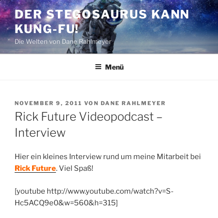
Zum
DER STEGOSAURUS KANN
Inhalt
KUNG-FU!
springen
Die Welten von Dane Rahlmeyer
Menü
VERÖFFENTLICHT
NOVEMBER 9, 2011
VON
DANE RAHLMEYER
AM
Rick Future Videopodcast –
Interview
Hier ein kleines Interview rund um meine Mitarbeit bei
Rick Future
. Viel Spaß!
[youtube http://www.youtube.com/watch?v=S-
Hc5ACQ9e0&w=560&h=315]