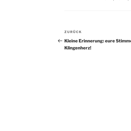
Beitragsnavigation
Vorheriger
ZURÜCK
Beitrag
Kleine Erinnerung: eure Stimm
Klingenherz!