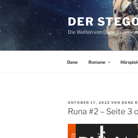
Zum
Inhalt
DER STEG
springen
Die Welten von Dane Rahlmey
Dane
Romane
Hörspiel
VERÖFFENTLICHT
OKTOBER 17, 2022
VON
DANE 
AM
Runa #2 – Seite 3 o