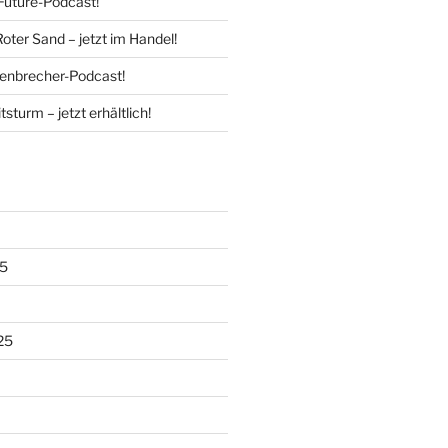
Future-Podcast!
Roter Sand – jetzt im Handel!
enbrecher-Podcast!
tsturm – jetzt erhältlich!
5
25