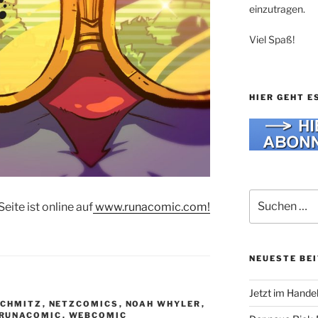
einzutragen.
Viel Spaß!
HIER GEHT E
Suche
eite ist online auf
www.runacomic.com!
nach:
NEUESTE BE
Jetzt im Hande
SCHMITZ
,
NETZCOMICS
,
NOAH WHYLER
,
RUNACOMIC
,
WEBCOMIC