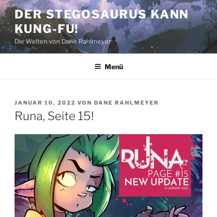
Zum
DER STEGOSAURUS KANN
Inhalt
KUNG-FU!
springen
Die Welten von Dane Rahlmeyer
Menü
VERÖFFENTLICHT
JANUAR 10, 2022
VON
DANE RAHLMEYER
AM
Runa, Seite 15!