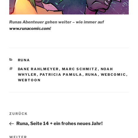
Runas Abenteuer gehen weiter – wie immer auf
www.runacomic.com
!
KATEGORIEN
RUNA
SCHLAGWÖRTER
DANE RAHLMEYER
,
MARC SCHMITZ
,
NOAH
WHYLER
,
PATRICIA PAMULA
,
RUNA
,
WEBCOMIC
,
WEBTOON
Beitragsnavigation
Vorheriger
ZURÜCK
Beitrag
Runa, Seite 14 + ein frohes neues Jahr!
Nächster
WEITER