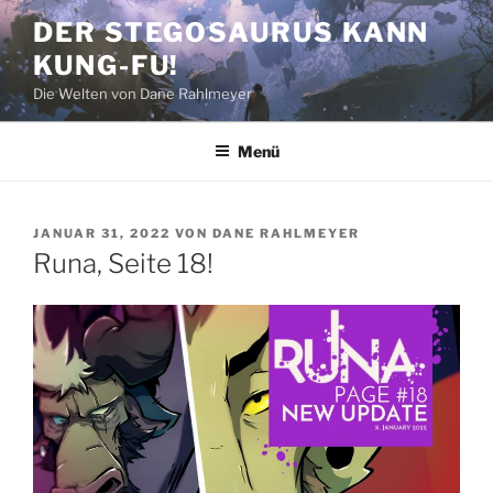
Zum
DER STEGOSAURUS KANN
Inhalt
KUNG-FU!
springen
Die Welten von Dane Rahlmeyer
Menü
VERÖFFENTLICHT
JANUAR 31, 2022
VON
DANE RAHLMEYER
AM
Runa, Seite 18!