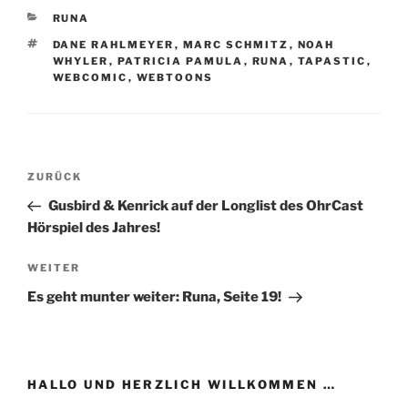
KATEGORIEN
RUNA
SCHLAGWÖRTER
DANE RAHLMEYER
,
MARC SCHMITZ
,
NOAH
WHYLER
,
PATRICIA PAMULA
,
RUNA
,
TAPASTIC
,
WEBCOMIC
,
WEBTOONS
Beitragsnavigation
Vorheriger
ZURÜCK
Beitrag
Gusbird & Kenrick auf der Longlist des OhrCast
Hörspiel des Jahres!
Nächster
WEITER
Beitrag
Es geht munter weiter: Runa, Seite 19!
HALLO UND HERZLICH WILLKOMMEN …