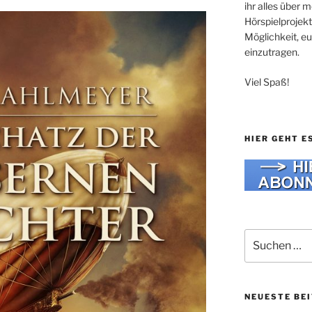
ihr alles über
Hörspielprojekt
Möglichkeit, e
einzutragen.
Viel Spaß!
HIER GEHT E
Suche
nach:
NEUESTE BE