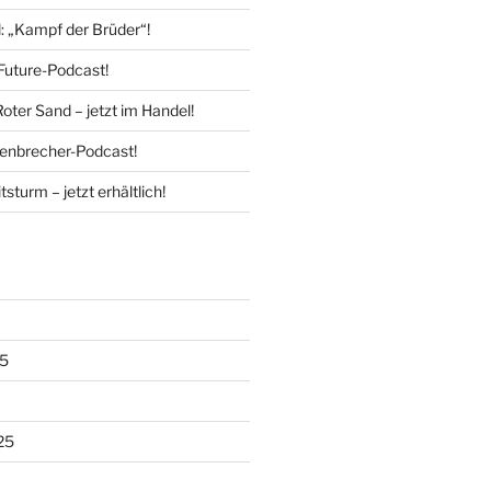
l: „Kampf der Brüder“!
Future-Podcast!
Roter Sand – jetzt im Handel!
enbrecher-Podcast!
tsturm – jetzt erhältlich!
5
25