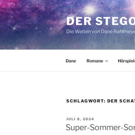
Zum
Inhalt
DER STEG
springen
Die Welten von Dane Rahlmey
Dane
Romane
Hörspiel
SCHLAGWORT:
DER SCHA
VERÖFFENTLICHT
JULI 8, 2024
AM
Super-Sommer-Son