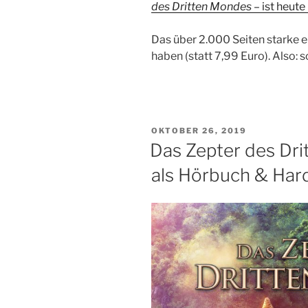
des Dritten Mondes
– ist heut
Das über 2.000 Seiten starke eB
haben (statt 7,99 Euro). Also: 
VERÖFFENTLICHT
OKTOBER 26, 2019
AM
Das Zepter des Dri
als Hörbuch & Har