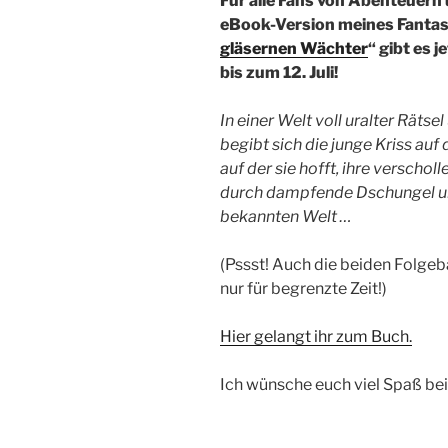
Für alle Fans von Abenteuern
eBook-Version meines Fanta
gläsernen Wächter
“ gibt es 
bis zum 12. Juli!
In einer Welt voll uralter Räts
begibt sich die junge Kriss auf
auf der sie hofft, ihre verschol
durch dampfende Dschungel un
bekannten Welt …
(Pssst! Auch die beiden Folgeb
nur für begrenzte Zeit!)
Hier gelangt ihr zum Buch.
Ich wünsche euch viel Spaß be