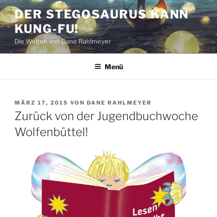
Zum
DER STEGOSAURUS KANN
Inhalt
KUNG-FU!
springen
Die Welten von Dane Rahlmeyer
Menü
VERÖFFENTLICHT
MÄRZ 17, 2015
VON
DANE RAHLMEYER
AM
Zurück von der Jugendbuchwoche
Wolfenbüttel!