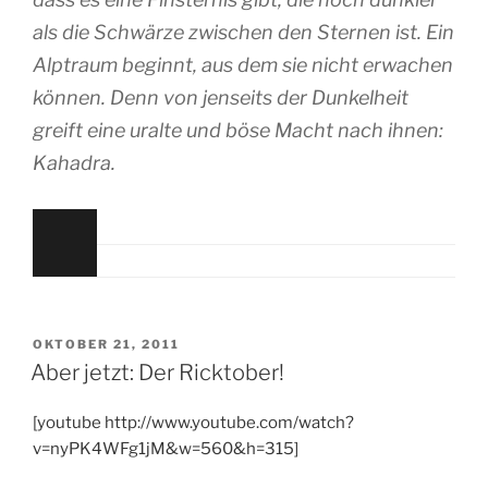
als die Schwärze zwischen den Sternen ist. Ein
Alptraum beginnt, aus dem sie nicht erwachen
können. Denn von jenseits der Dunkelheit
greift eine uralte und böse Macht nach ihnen:
Kahadra.
VERÖFFENTLICHT
OKTOBER 21, 2011
AM
Aber jetzt: Der Ricktober!
[youtube http://www.youtube.com/watch?
v=nyPK4WFg1jM&w=560&h=315]