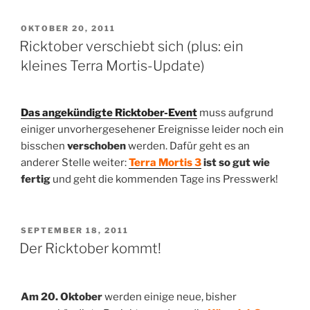
VERÖFFENTLICHT
OKTOBER 20, 2011
AM
Ricktober verschiebt sich (plus: ein
kleines Terra Mortis-Update)
Das angekündigte Ricktober-Event
muss aufgrund
einiger unvorhergesehener Ereignisse leider noch ein
bisschen
verschoben
werden. Dafür geht es an
anderer Stelle weiter:
Terra Mortis 3
ist so gut wie
fertig
und geht die kommenden Tage ins Presswerk!
VERÖFFENTLICHT
SEPTEMBER 18, 2011
AM
Der Ricktober kommt!
Am 20. Oktober
werden einige neue, bisher