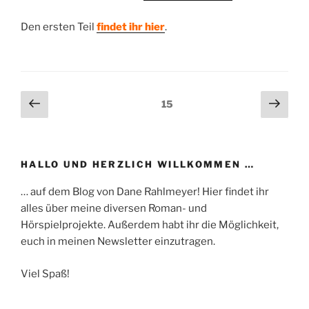
Den ersten Teil
findet ihr hier
.
Beitragsnavigation
Vorherige
Näch
Seite
15
Seite
Seit
HALLO UND HERZLICH WILLKOMMEN …
… auf dem Blog von Dane Rahlmeyer! Hier findet ihr
alles über meine diversen Roman- und
Hörspielprojekte. Außerdem habt ihr die Möglichkeit,
euch in meinen Newsletter einzutragen.
Viel Spaß!