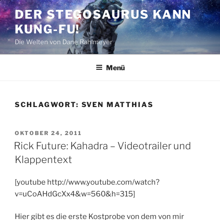
Zum
DER STEGOSAURUS KANN
Inhalt
KUNG-FU!
springen
Die Welten von Dane Rahlmeyer
Menü
SCHLAGWORT:
SVEN MATTHIAS
VERÖFFENTLICHT
OKTOBER 24, 2011
AM
Rick Future: Kahadra – Videotrailer und
Klappentext
[youtube http://www.youtube.com/watch?
v=uCoAHdGcXx4&w=560&h=315]
Hier gibt es die erste Kostprobe von dem von mir