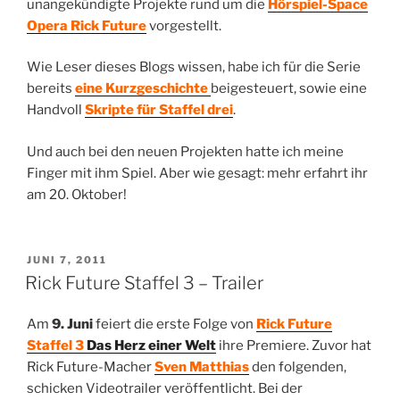
unangekündigte Projekte rund um die
Hörspiel-Space
Opera Rick Future
vorgestellt.
Wie Leser dieses Blogs wissen, habe ich für die Serie
bereits
eine Kurzgeschichte
beigesteuert, sowie eine
Handvoll
Skripte für Staffel drei
.
Und auch bei den neuen Projekten hatte ich meine
Finger mit ihm Spiel. Aber wie gesagt: mehr erfahrt ihr
am 20. Oktober!
VERÖFFENTLICHT
JUNI 7, 2011
AM
Rick Future Staffel 3 – Trailer
Am
9. Juni
feiert die erste Folge von
Rick Future
Staffel 3
Das Herz einer Welt
ihre Premiere. Zuvor hat
Rick Future-Macher
Sven Matthias
den folgenden,
schicken Videotrailer veröffentlicht. Bei der