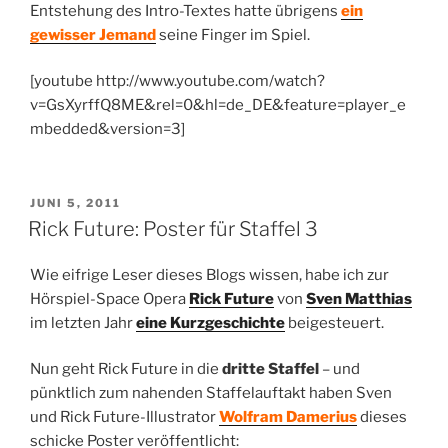
Entstehung des Intro-Textes hatte übrigens
ein
gewisser Jemand
seine Finger im Spiel.
[youtube http://www.youtube.com/watch?
v=GsXyrffQ8ME&rel=0&hl=de_DE&feature=player_e
mbedded&version=3]
VERÖFFENTLICHT
JUNI 5, 2011
AM
Rick Future: Poster für Staffel 3
Wie eifrige Leser dieses Blogs wissen, habe ich zur
Hörspiel-Space Opera
Rick Future
von
Sven Matthias
im letzten Jahr
eine Kurzgeschichte
beigesteuert.
Nun geht Rick Future in die
dritte Staffel
– und
pünktlich zum nahenden Staffelauftakt haben Sven
und Rick Future-Illustrator
Wolfram Damerius
dieses
schicke Poster veröffentlicht: