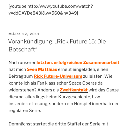
[youtube http://www.youtube.com/watch?
v=ddCAYDe843I&w=560&h=349]
VERÖFFENTLICHT
MÄRZ 12, 2011
AM
Vorankündigung: „Rick Future 15: Die
Botschaft“
Nach unserer
letzten, erfolgreichen Zusammenarbeit
hat mich
Sven Matthias
erneut eingeladen, einen
Beitrag zum
Rick Future-Universum
zu leisten. Wie
konnte ich als Fan klassischer Space Operas da
widerstehen? Anders als
Zweitkontakt
wird das Ganze
diesmal allerdings keine Kurzgeschichte, bzw.
inszenierte Lesung, sondern ein Hörspiel innerhalb der
regulären Serie.
Demnächst startet die dritte Staffel der Serie mit