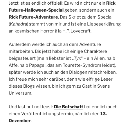
Jetzt ist es endlich offiziell: Es wird nicht nur ein
Rick
Future-Halloween-Special
geben, sondern auch ein
Rick Future-Adventure
. Das Skript zu dem Special
(
Kahadra
) stammt von mir und ist eine Liebeserklärung
an kosmischen Horror à la H.P. Lovecraft.
Außerdem werde ich auch an dem Adventure
mitarbeiten. Bis jetzt habe ich einige Charaktere
beigesteuert (mein liebster ist „
Tyx
“ – ein Alien, halb
Affe, halb Papagei, das am Tourette-Syndrom leidet),
später werde ich auch an den Dialogen mitschreiben.
Ich freue mich sehr darüber, denn wie eifrige Leser
dieses Blogs wissen, bin ich gern zu Gast in Svens
Universum.
Und last but not least:
Die Botschaft
hat endlich auch
einen Veröffentlichungstermin, nämlich den
13.
Dezember
.