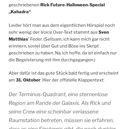
geschriebenen
Rick Future-Halloween-Special
„Kahadra“
.
Leider hört man aus dem eigentlichen Hörspiel noch
sehr wenig; der Voice Over-Text stammt aus
Sven
Matthias´
Feder. (Seltsam, ich kann mich gar nicht
erinnern, soviel über Gut und Böse ins Skript
geschrieben zu haben. Na, ich hoffe, da ist einfach nur
die Begeisterung mit ihm durchgegangen.)
Aber dafür ist das gute Stück bald fertig und erscheint
am
31. Oktober
. Hier der offizielle Klappentext:
Der Terminus-Quadrant, eine sternenlose
Region am Rande der Galaxis. Als Rick und
seine Crew eine scheinbar verlassene
Raumstation betreten, müssen sie erfahren,
dass es eine Finsternis gibt, die noch dunkler