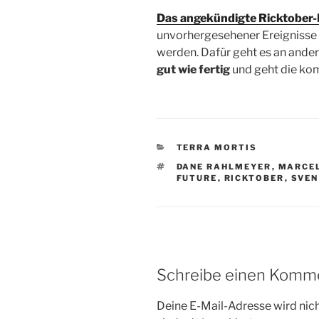
Das angekündigte Ricktober-
unvorhergesehener Ereignisse 
werden. Dafür geht es an andere
gut wie fertig
und geht die ko
KATEGORIEN
TERRA MORTIS
SCHLAGWÖRTER
DANE RAHLMEYER
,
MARCE
FUTURE
,
RICKTOBER
,
SVEN
Schreibe einen Komm
Deine E-Mail-Adresse wird nicht