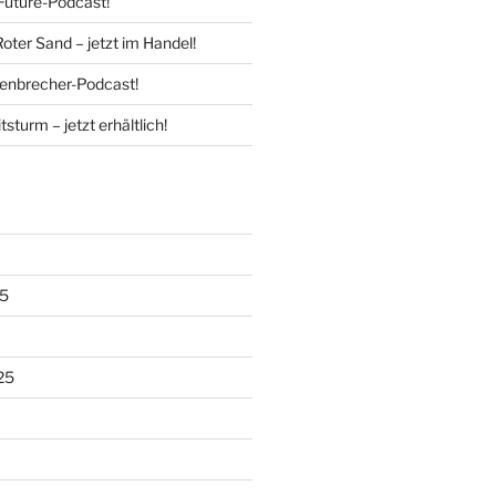
Future-Podcast!
Roter Sand – jetzt im Handel!
enbrecher-Podcast!
tsturm – jetzt erhältlich!
5
25