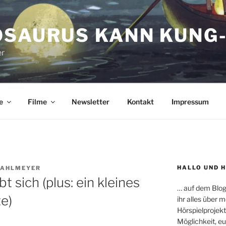
OSAURUS KANN KUNG-
er
e
Filme
Newsletter
Kontakt
Impressum
HALLO UND 
RAHLMEYER
t sich (plus: ein kleines
… auf dem Blog
e)
ihr alles über
Hörspielprojekt
Möglichkeit, e