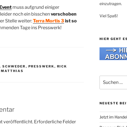
einzutragen.
Event
muss aufgrund einiger
leider noch ein bisschen
verschoben
Viel Spaß!
r Stelle weiter:
Terra Mortis 3
ist so
mmenden Tage ins Presswerk!
HIER GEHT E
L SCHWEDER
,
PRESSWERK
,
RICK
 MATTHIAS
Suche
nach:
NEUESTE BE
entar
Jetzt im Hande
 veröffentlicht.
Erforderliche Felder