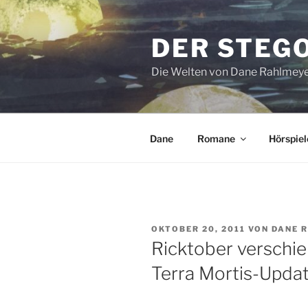
Zum
Inhalt
DER STEG
springen
Die Welten von Dane Rahlmey
Dane
Romane
Hörspiel
VERÖFFENTLICHT
OKTOBER 20, 2011
VON
DANE 
AM
Ricktober verschieb
Terra Mortis-Updat