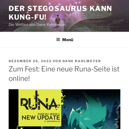
Zum
DER STEGOSAURUS KANN
Inhalt
KUNG-FU!
springen
Die Welten von Dane Rahlmeyer
Menü
VERÖFFENTLICHT
DEZEMBER 26, 2022
VON
DANE RAHLMEYER
AM
Zum Fest: Eine neue Runa-Seite ist
online!