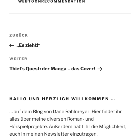
WEBTOONRECOMMENDATION
Beitragsnavigation
Vorheriger
ZURÜCK
Beitrag
„Es zieht!“
Nächster
WEITER
Beitrag
Thiefʼs Quest: der Manga – das Cover!
HALLO UND HERZLICH WILLKOMMEN …
… auf dem Blog von Dane Rahlmeyer! Hier findet ihr
alles über meine diversen Roman- und
Hörspielprojekte. Außerdem habt ihr die Möglichkeit,
euch in meinen Newsletter einzutragen.