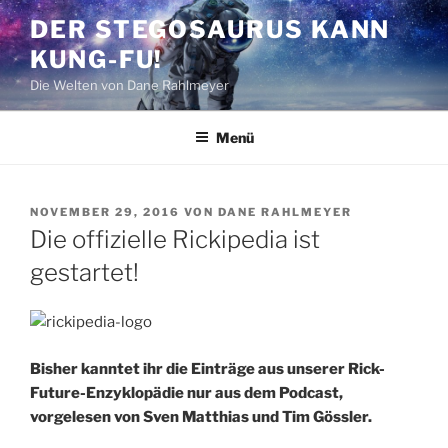
Zum
DER STEGOSAURUS KANN
Inhalt
KUNG-FU!
springen
Die Welten von Dane Rahlmeyer
Menü
VERÖFFENTLICHT
NOVEMBER 29, 2016
VON
DANE RAHLMEYER
AM
Die offizielle Rickipedia ist
gestartet!
Bisher kanntet ihr die Einträge aus unserer Rick-
Future-Enzyklopädie nur aus dem Podcast,
vorgelesen von Sven Matthias und Tim Gössler.