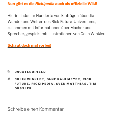
Nun gibt es die
Rickipedia
auch als offizielle Wiki!
Hierin findet ihr Hunderte von Einträgen über die
Wunder und Welten des Rick-Future-Universums,
zusammen mit Informationen über Macher und
Sprecher, gespickt mit Illustrationen von Colin Winkler.
Schaut doch mal vorbei!
KATEGORIEN
UNCATEGORIZED
SCHLAGWÖRTER
COLIN WINKLER
,
DANE RAHLMEYER
,
RICK
FUTURE
,
RICKIPEDIA
,
SVEN MATTHIAS
,
TIM
GÖSSLER
Schreibe einen Kommentar