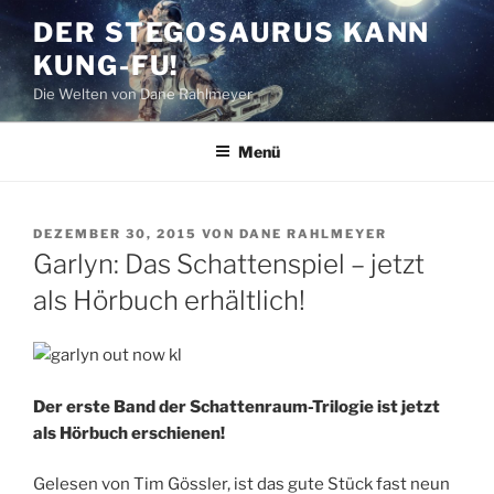
Zum
DER STEGOSAURUS KANN
Inhalt
KUNG-FU!
springen
Die Welten von Dane Rahlmeyer
Menü
VERÖFFENTLICHT
DEZEMBER 30, 2015
VON
DANE RAHLMEYER
AM
Garlyn: Das Schattenspiel – jetzt
als Hörbuch erhältlich!
Der erste Band der Schattenraum-Trilogie ist jetzt
als Hörbuch erschienen!
Gelesen von Tim Gössler, ist das gute Stück fast neun